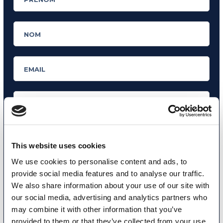
This website uses cookies
We use cookies to personalise content and ads, to
Ayant plus de 16 ans, je déclare avoir été informé et je consens au
provide social media features and to analyse our traffic.
traitement de mes données personnelles conformément à
la
We also share information about your use of our site with
politique de confidentialité
.
our social media, advertising and analytics partners who
J’accepte de recevoir des communications commerciales et
may combine it with other information that you’ve
promotionnelles relatives aux produits et services de la marque MyES
provided to them or that they’ve collected from your use