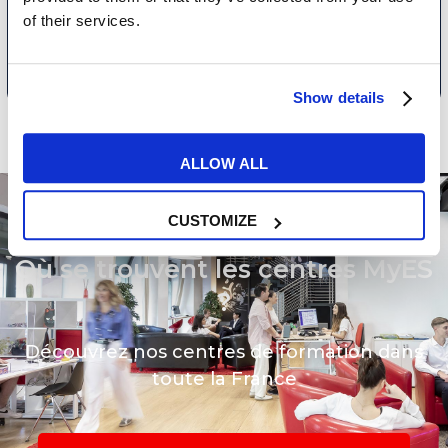
of their services.
ENVOYER
Show details
ALLOW ALL
CUSTOMIZE
Où se trouvent les centres MyES
?
Découvrez nos centres de formation dans
toute la France