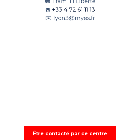
🚃 Tram T1 Liberté
☎️
+33 4 72 61 11 13
✉️
lyon3@myes.fr
Être contacté par ce centre