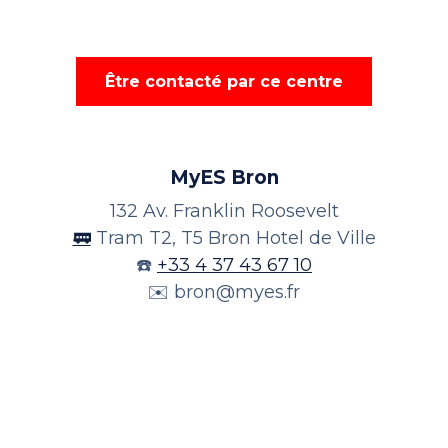
Être contacté par ce centre
MyES Bron
132 Av. Franklin Roosevelt
🚃
Tram T2, T5 Bron Hotel de Ville
☎️
+33 4 37 43 67 10
✉️
bron@myes.fr