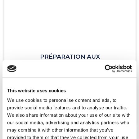
PRÉPARATION AUX
CERTIFICATIONS
Des formations dédiées aux préparations à
l'examen de certifications d'anglais, comme le
This website uses cookies
TOEIC, Linguaskill, CERT, ...)
We use cookies to personalise content and ads, to
provide social media features and to analyse our traffic.
En savoir plus
We also share information about your use of our site with
our social media, advertising and analytics partners who
may combine it with other information that you’ve
provided to them or that they’ve collected from your use