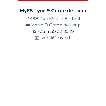
MyES Lyon 9 Gorge de Loup
📍49B Rue Michel Berthet
🚃 Metro D Gorge de Loup
☎️
+33 4 30 32 99 19
✉️
lyon9@myes.fr