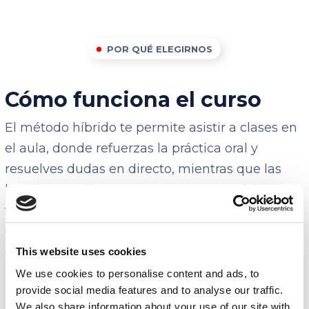
POR QUÉ ELEGIRNOS
Cómo funciona el curso
El método híbrido te permite asistir a clases en
el aula, donde refuerzas la práctica oral y
resuelves dudas en directo, mientras que las
lecciones en línea se centran en gramática,
vocabulario y comprensión auditiva. Esta
combinación asegura una experiencia
completa, pensada tanto para quienes buscan
This website uses cookies
progresar en su carrera profesional como para
We use cookies to personalise content and ads, to
provide social media features and to analyse our traffic.
los que desean viajar con mayor seguridad en
We also share information about your use of our site with