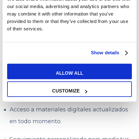
su comunicación.
our social media, advertising and analytics partners who
may combine it with other information that you’ve
Ventajas de un curso de
provided to them or that they’ve collected from your use
of their services.
inglés híbrido
Flexibilidad horaria para compatibilizar el
Show details
estudio con trabajo o estudios.
ALLOW ALL
Interacción constante con profesores nativos
y compañeros.
CUSTOMIZE
Acceso a materiales digitales actualizados
en todo momento.