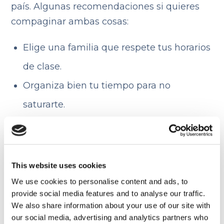
país. Algunas recomendaciones si quieres
compaginar ambas cosas:
Elige una familia que respete tus horarios
de clase.
Organiza bien tu tiempo para no
saturarte.
Busca academias cercanas o que
ofrezcan
cursos de inglés en línea
.
Infórmate si existen ayudas o becas para
This website uses cookies
estudiantes internacionales.
We use cookies to personalise content and ads, to
provide social media features and to analyse our traffic.
We also share information about your use of our site with
our social media, advertising and analytics partners who
Países más populares