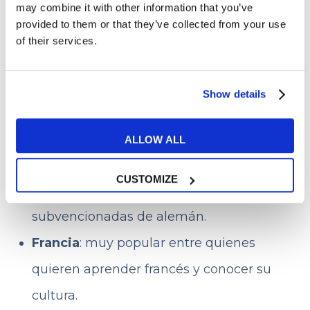
may combine it with other information that you’ve
provided to them or that they’ve collected from your use
para ser au pair
of their services.
Aunque se puede ir prácticamente a
Show details
cualquier lugar del mundo, hay destinos
que destacan por su tradición y facilidades:
ALLOW ALL
Alemania
: gran demanda de au pairs y
CUSTOMIZE
posibilidad de asistir a clases
subvencionadas de alemán.
Francia
: muy popular entre quienes
quieren aprender francés y conocer su
cultura.