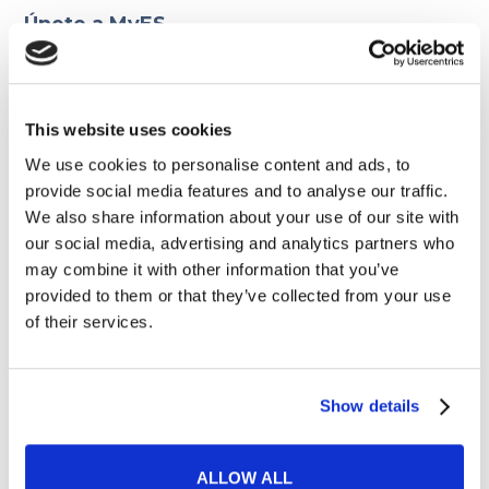
Únete a MyES.
This website uses cookies
Las horas en inglés. What
We use cookies to personalise content and ads, to
time is it?
provide social media features and to analyse our traffic.
12 FEBRERO 2024
We also share information about your use of our site with
our social media, advertising and analytics partners who
Beneficios de ser bilingüe
may combine it with other information that you’ve
11 MARZO 2024
provided to them or that they’ve collected from your use
of their services.
Show details
Artículos relacionados
ALLOW ALL