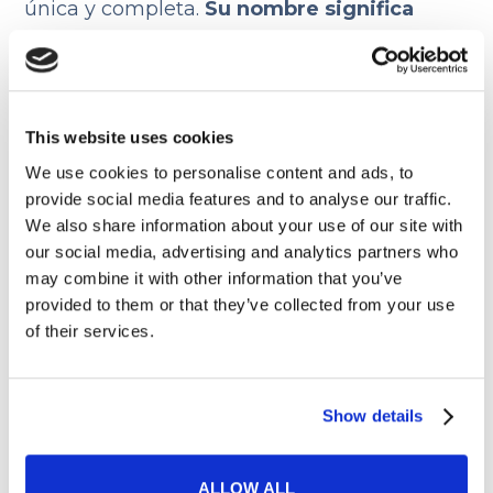
única y completa.
Su nombre significa
literalmente “pastel de pastor” y, como el
más tradicional de los
pies
, consiste en
una mezcla de ingredientes:
en este caso,
This website uses cookies
de cordero, zanahoria, cebolla y guisantes,
aderezada con tomate y salsa
We use cookies to personalise content and ads, to
provide social media features and to analyse our traffic.
Worcestershire y, por último, cubierta con
We also share information about your use of our site with
una gruesa capa de puré de patatas.
our social media, advertising and analytics partners who
may combine it with other information that you’ve
provided to them or that they’ve collected from your use
of their services.
Show details
ALLOW ALL