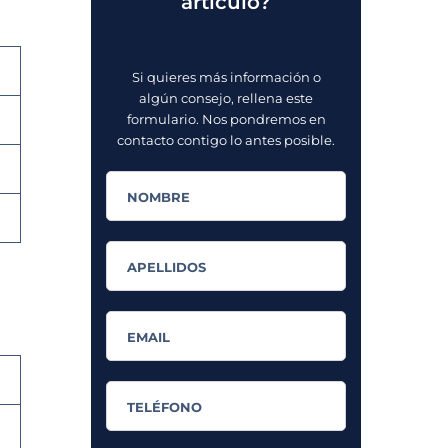
artículo?
Si quieres más información o
algún consejo, rellena este
formulario. Nos pondremos en
contacto contigo lo antes posible.