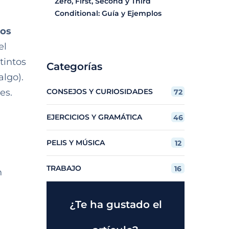
Zero, First, Second y Third
Conditional: Guía y Ejemplos
dos
el
tintos
Categorías
algo).
es.
CONSEJOS Y CURIOSIDADES
72
EJERCICIOS Y GRAMÁTICA
46
PELIS Y MÚSICA
12
TRABAJO
16
n
¿Te ha gustado el