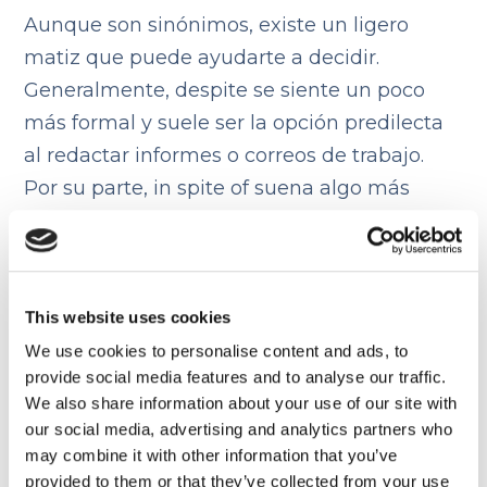
Aunque son sinónimos, existe un ligero
matiz que puede ayudarte a decidir.
Generalmente, despite se siente un poco
más formal y suele ser la opción predilecta
al redactar informes o correos de trabajo.
Por su parte, in spite of suena algo más
cercano y es muy habitual en
conversaciones cotidianas.
Esta distinción es mínima y te animo a que
This website uses cookies
las alternes para que tus textos sean más
We use cookies to personalise content and ads, to
dinámicos. Así demostrarás que conoces
provide social media features and to analyse our traffic.
bien la diferencia entre despite y in spite of
We also share information about your use of our site with
our social media, advertising and analytics partners who
y que sabes jugar con las herramientas del
may combine it with other information that you’ve
idioma.
provided to them or that they’ve collected from your use