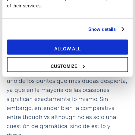
of their services.
Though vs although:
Show details
matices y contextos de
uso
ALLOW ALL
CUSTOMIZE
Elegir entre estos dos conectores suele ser
uno de los puntos que más dudas despierta,
ya que en la mayoría de las ocasiones
significan exactamente lo mismo. Sin
embargo, entender bien la comparativa
entre though vs although no es solo una
cuestión de gramática, sino de estilo y