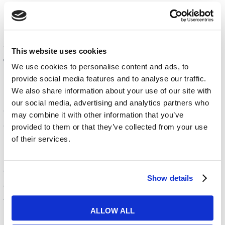
Guía de compra: ¿cómo
saber si este curso es el
This website uses cookies
tuyo?
We use cookies to personalise content and ads, to
provide social media features and to analyse our traffic.
Elegir dónde invertir tu tiempo y tu dinero es
We also share information about your use of our site with
importante. Si te planteas apuntarte a un curso
our social media, advertising and analytics partners who
de inglés A1, lo primero es saber si este nivel
may combine it with other information that you’ve
encaja contigo. Es tu punto de partida ideal si
provided to them or that they’ve collected from your use
of their services.
no sabes nada de inglés o si lo que sabes es tan
básico que no te atreves a decir ni una frase
completa. Al venir a vernos, nuestros
Show details
consultores te harán una prueba de nivel muy
tranquila para confirmar que este es tu peldaño.
ALLOW ALL
No queremos que te aburras porque es muy