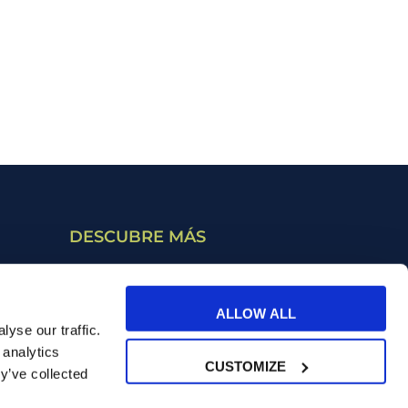
DESCUBRE MÁS
Cursos bonificables
ALLOW ALL
Retribución flexible
yse our traffic.
 analytics
CUSTOMIZE
y’ve collected