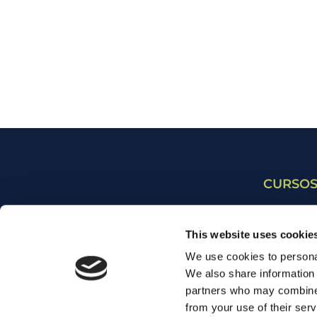
CURSOS
Cursos p
This website uses cookie
Cursos p
We use cookies to personal
Cursos p
SOBRE NOSOTROS
We also share information 
partners who may combine i
Cursos 
FRANQUICIA
from your use of their serv