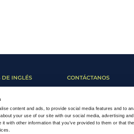
 DE INGLÉS
CONTÁCTANOS
ara adultos
Contacto
s
ara estudiantes
Ven a visitarnos
ise content and ads, to provide social media features and to anal
ara jóvenes
about your use of our site with our social media, advertising and
t with other information that you’ve provided to them or that the
Masterclass
ices.