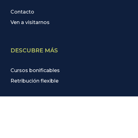
Contacto
Ven a visitarnos
DESCUBRE MÁS
Cursos bonificables
Retribución flexible
Mybrand Srl | domicilio social: Via F. Baracca, 2 – 50127 Firenze,
ITALIA | IVA/C.I.F. IT07096960484 | capital social € 10.000,00 |
info@myes.es
|
Política de Privacidad