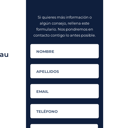
Si quieres más información o
algún consejo, rellena este
formulario. Nos pondremos en
contacto contigo lo antes posible.
 au