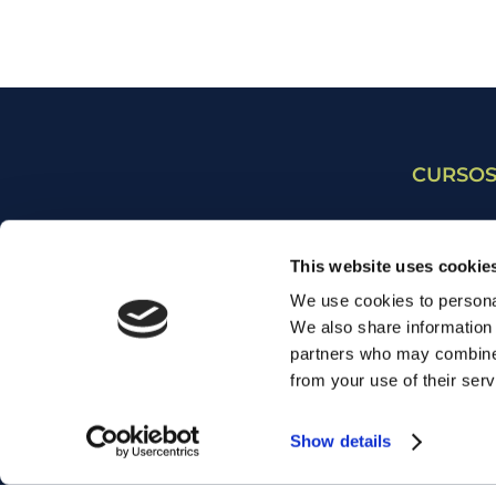
CURSOS
Cursos p
This website uses cookie
Cursos p
We use cookies to personal
Cursos p
SOBRE NOSOTROS
We also share information 
Cursos 
FRANQUICIA
partners who may combine i
from your use of their serv
Cursos 
EMPLEO
Todas la
FAQ
Show details
Inglés 
DIVERSITY POLICY