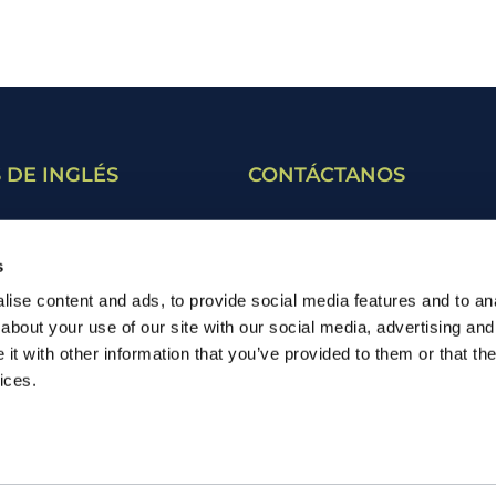
 DE INGLÉS
CONTÁCTANOS
ara adultos
Contacto
s
ara estudiantes
Ven a visitarnos
ise content and ads, to provide social media features and to anal
ara jóvenes
about your use of our site with our social media, advertising and
Masterclass
t with other information that you’ve provided to them or that the
ices.
Business English
s certificaciones
para empresas