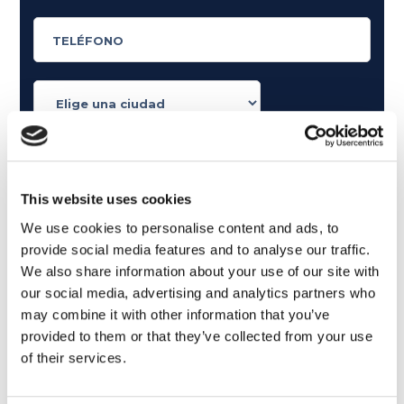
¿Qué te gusta leer?
Artículos dedicados a la gramática inglesa
This website uses cookies
Artículos dedicados al inglés en el mundo del trabajo
We use cookies to personalise content and ads, to
Artículos con consejos y noticias sobre el idioma
provide social media features and to analyse our traffic.
inglés.
We also share information about your use of our site with
Artículos divertidos sobre cine y música.
our social media, advertising and analytics partners who
Siendo mayor de 16 años, declaro que consiento el
may combine it with other information that you’ve
tratamiento de mis datos personales de acuerdo con la
política de
provided to them or that they’ve collected from your use
privacidad
of their services.
Deseo recibir comunicaciones comerciales y promocionales
relacionadas con los productos y servicios de la marca MyES