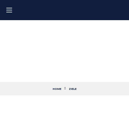
Persönliche Entwicklung
HOME
ZIELE