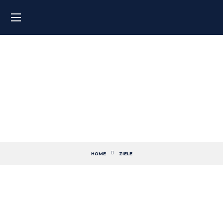
Lebenslauf verbessern
HOME
ZIELE