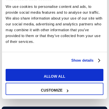
We use cookies to personalise content and ads, to
MUTTERSPRACHLICHE
provide social media features and to analyse our traffic.
LEHRER
We also share information about your use of our site with
our social media, advertising and analytics partners who
Unsere Lehrer sind Muttersprachler
und
may combine it with other information that you’ve
zertifizierte Native-Level-Experten mit
provided to them or that they’ve collected from your use
Erfahrung
of their services.
KOMFORTABLE UMGEBUNG
Unsere Klassenzimmer sind moderne
Open Spaces mit bequemen Sofas und
Show details
Sesseln
ALLOW ALL
FLEXIBLE KURSE
Die MyES-Kurse sind personalisiert und
ermöglichen es dir, Englisch mit großer
CUSTOMIZE
Flexibilität zu lernen!