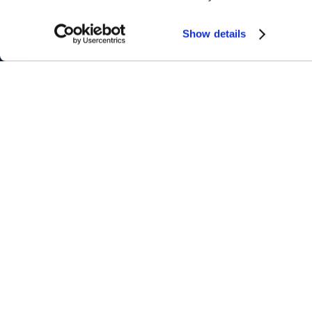
Show details
ENGLIS
Kurse f
Kurse fü
Kurse fü
Über uns
Masterc
Franchising
Busines
FAQ
Englisc
Diversitätsrichtlinie
Zertifiz
MYES WORLD
Online-
Intensiv