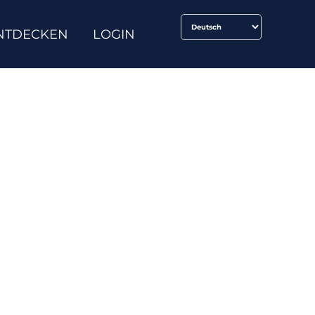
NTDECKEN
LOGIN
lish School