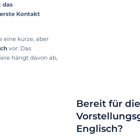
t das
erste Kontakt
e eine kurze, aber
sch
vor: Das
iere hängt davon ab,
Bereit für di
Vorstellungs
Englisch?