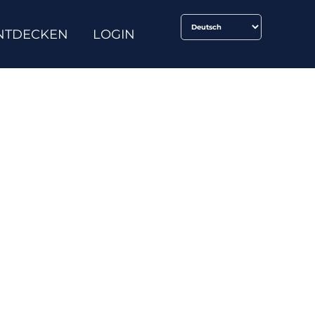
NTDECKEN
LOGIN
präch