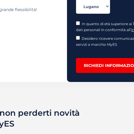
rande flessibilità!
In quanto di età superiore ai 
dati personali in conformità all’
i
Desidero ricevere comunicazi
servizi a marchio MyES
RICHIEDI INFORMAZIO
r non perderti novità
MyES