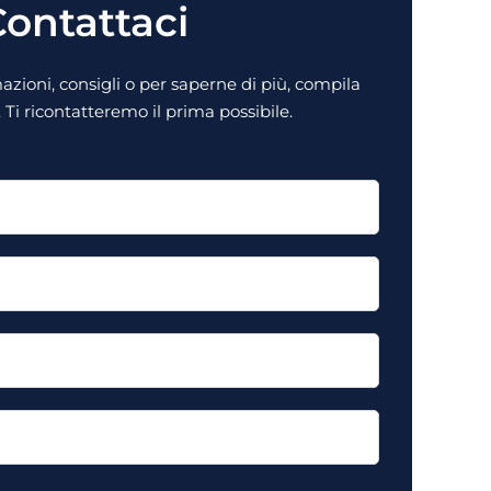
ontattaci
zioni, consigli o per saperne di più, compila
Ti ricontatteremo il prima possibile.