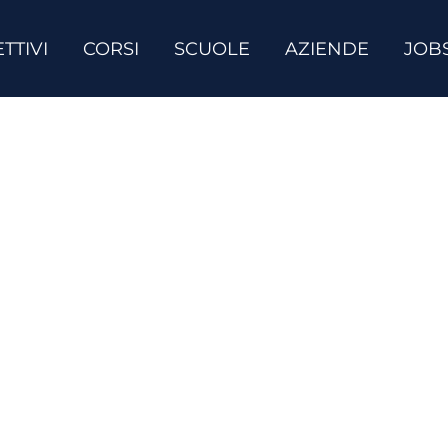
TTIVI
CORSI
SCUOLE
AZIENDE
JOB
fica il tuo inglese con