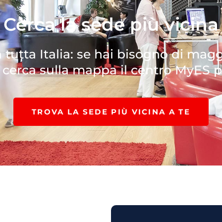
Cerca la sede più vicina
 tutta Italia: se hai bisogno di mag
, cerca sulla mappa il centro MyES p
TROVA LA SEDE PIÙ VICINA A TE