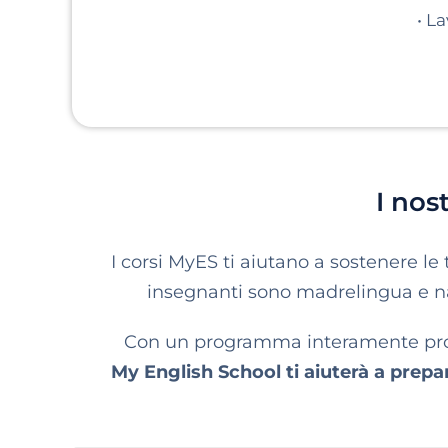
•
La
I nos
I corsi MyES ti aiutano a sostenere le 
insegnanti sono madrelingua e nati
Con un programma interamente proget
My English School ti aiuterà a prep