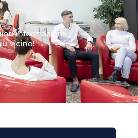
giori informazioni
iù vicino!