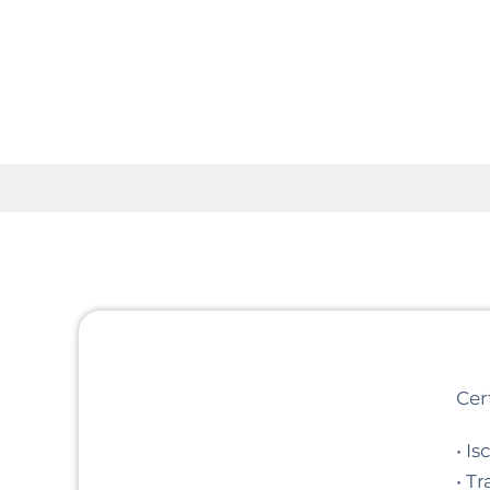
Cer
•
Is
•
Tr