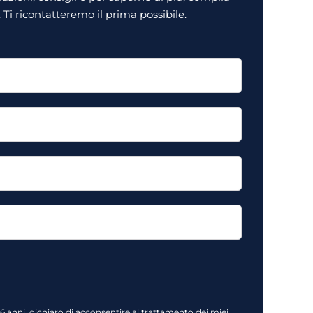
Ti ricontatteremo il prima possibile.
16 anni, dichiaro di acconsentire al trattamento dei miei