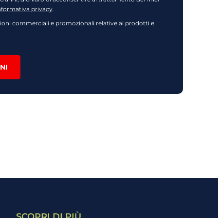
nformativa privacy
.
oni commerciali e promozionali relative ai prodotti e
NI
SCOPRI DI PIÙ