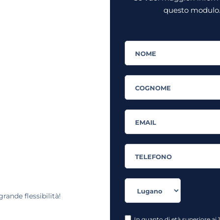
questo modulo. 
rande flessibilità!
In quanto di età superiore ai 