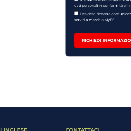
dati personali in conformità all’
i
Desidero ricevere comunicazi
servizi a marchio MyES
RICHIEDI INFORMAZIO
I INGLESE
CONTATTACI