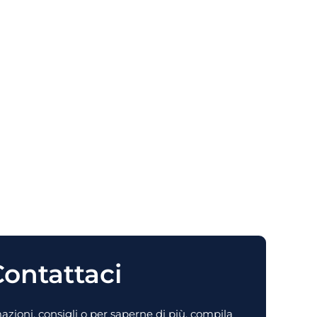
ontattaci
zioni, consigli o per saperne di più, compila