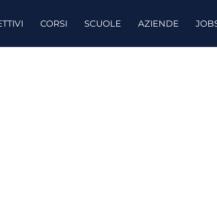
TTIVI
CORSI
SCUOLE
AZIENDE
JOB
onoscere nuove perso