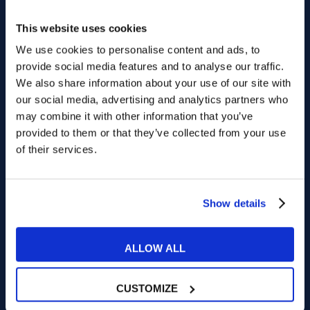
I nostri insegnanti sono madrelingua e
This website uses cookies
native level certificati con esperienza
We use cookies to personalise content and ads, to
provide social media features and to analyse our traffic.
We also share information about your use of our site with
AMBIENTE
CONFORTEVOLE
our social media, advertising and analytics partners who
Le nostre aule sono moderni open space
may combine it with other information that you’ve
con comodi divani e poltroncine
provided to them or that they’ve collected from your use
of their services.
CORSI
FLESSIBILI
Show details
I corsi MyES sono personalizzati e ti
permettono di imparare l'inglese con
grande flessibilità!
ALLOW ALL
CUSTOMIZE