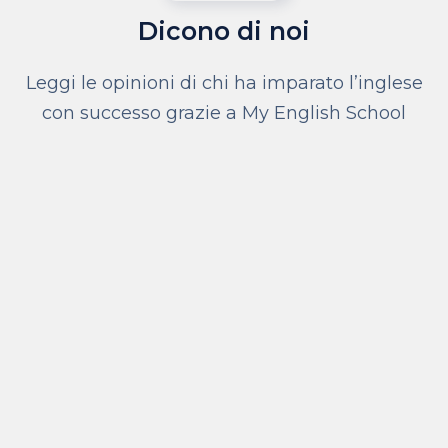
Dicono di noi
Leggi le opinioni di chi ha imparato l’inglese
con successo grazie a My English School
My English Family
Assolutamente stimolante
Un'ottim
Volevo ringraziarvi per la gentilezza,