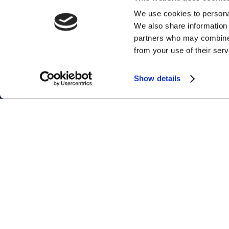
We use cookies to personal
We also share information 
partners who may combine i
from your use of their serv
Show details
CORSI D
Corsi pe
Corsi pe
Corsi pe
Chi siamo
Corsi Ma
Franchising
Corsi Bu
FAQ
Corsi pe
Diversity Policy
Certifica
MYES WORLD