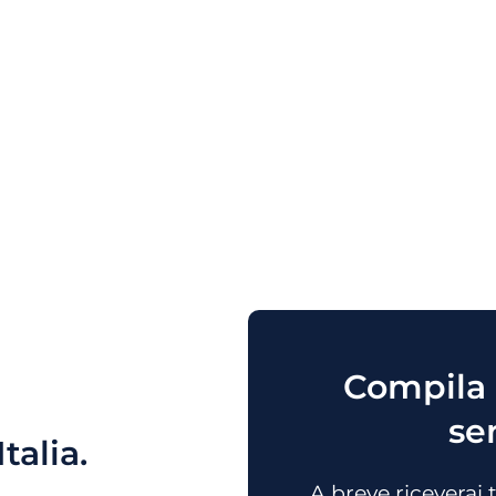
Compila i
se
talia.
A breve riceverai 