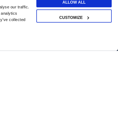
ALLOW ALL
yse our traffic.
 analytics
CUSTOMIZE
y’ve collected
SCOPRI DI PIÙ
3 lezioni omaggio
Test online