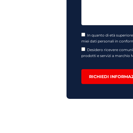
In quanto di età superiore
miei dati personali in conform
Desidero ricevere comunic
prodotti e servizi a marchio
RICHIEDI INFORMA