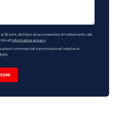
 ai 16 anni, dichiaro di acconsentire al trattamento dei
ità all’
informativa privacy
.
azioni commerciali e promozionali relative ai
 MyES
ZIONI