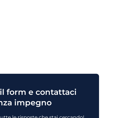
l form e contattaci
nza impegno
tutte le risposte che stai cercando!