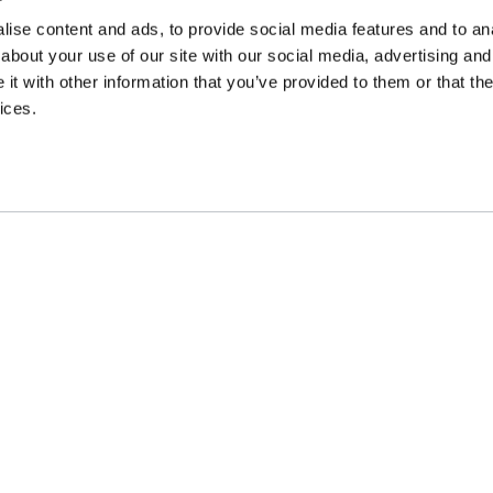
ise content and ads, to provide social media features and to anal
about your use of our site with our social media, advertising and
t with other information that you’ve provided to them or that the
ices.
I INGLESE
CONTATTACI
r adulti
Contatti
r studenti
Le scuole
r ragazzi
Info corsi di inglese
sterclass
siness English
r aziende
zioni