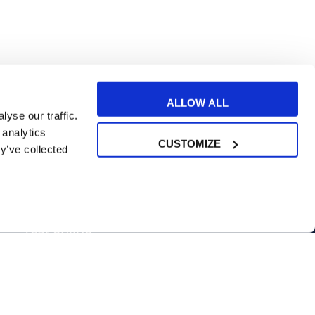
ALLOW ALL
yse our traffic.
 analytics
CUSTOMIZE
y’ve collected
SCOPRI DI PIÙ
3 lezioni omaggio
Test online