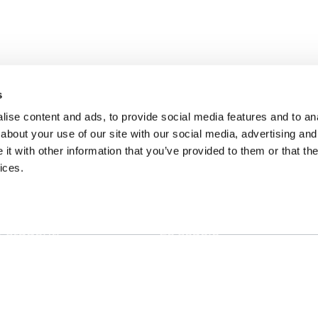
s
ise content and ads, to provide social media features and to anal
about your use of our site with our social media, advertising and
t with other information that you’ve provided to them or that the
I INGLESE
CONTATTACI
ices.
r adulti
Contatti
r studenti
Le scuole
r ragazzi
Info corsi di inglese
sterclass
siness English