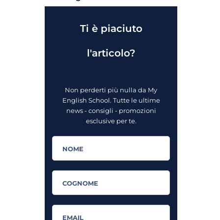
Ti è piaciuto
l'articolo?
Non perderti più nulla da My
English School. Tutte le ultime
news - consigli - promozioni
esclusive per te.