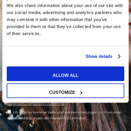
We also share information about your use of our site with
our social media, advertising and analytics partners who
may combine it with other information that you’ve
provided to them or that they’ve collected from your use
of their services.
Show details
ALLOW ALL
CUSTOMIZE
Da ich über 16 Jahre alt bin, erkläre ich, dass ich der Verarbeitung
meiner personenbezogenen Daten gemäß der
Datenschutzerklärung zustimme
.
Ich möchte kommerzielle und Werbemitteilungen zu Produkten
und Dienstleistungen der Marke MyES erhalten.