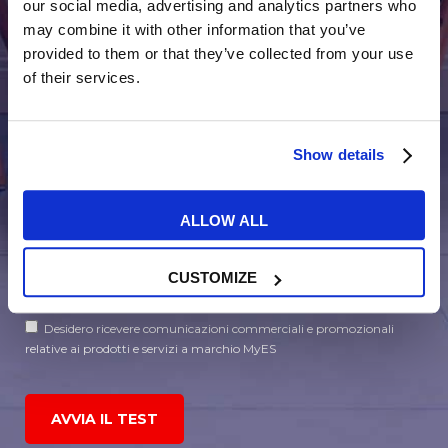
our social media, advertising and analytics partners who
may combine it with other information that you’ve
provided to them or that they’ve collected from your use
of their services.
Show details
ALLOW ALL
In quanto di età superiore ai 16 anni, dichiaro di acconsentire al
CUSTOMIZE
trattamento dei miei dati personali in conformità all’
informativa
privacy
.
Desidero ricevere comunicazioni commerciali e promozionali
relative ai prodotti e servizi a marchio MyES
AVVIA IL TEST