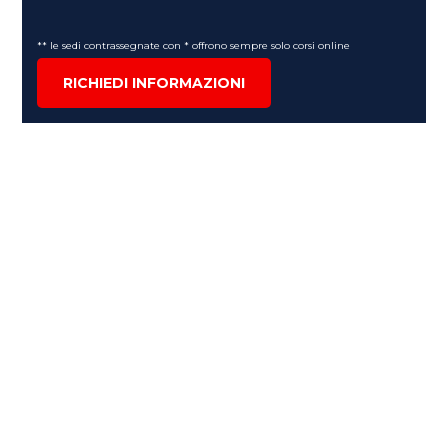
** le sedi contrassegnate con * offrono sempre solo corsi online
RICHIEDI INFORMAZIONI