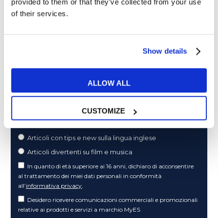
provided to them or that they’ve collected from your use
of their services.
Show details
ALLOW ALL
Cosa ti piace leggere?
Articoli dedicati alla grammatica inglese
CUSTOMIZE
Articoli dedicati a inglese nel mondo del lavoro
Articoli con tips e new sulla lingua inglese
Articoli divertenti su film e musica
In quanto di età superiore ai 16 anni, dichiaro di acconsentire
al trattamento dei miei dati personali in conformità
all’
informativa privacy
.
Desidero ricevere comunicazioni commerciali e promozionali
relative ai prodotti e servizi a marchio MyES