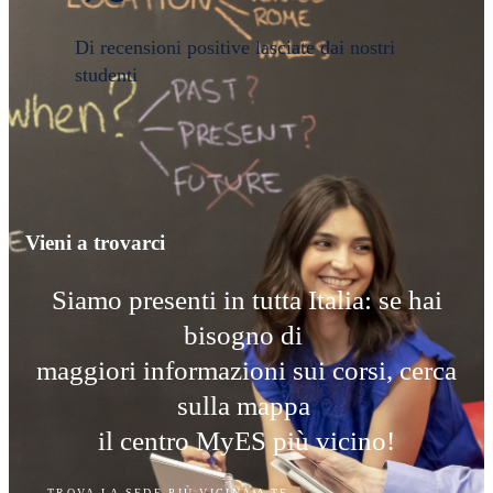
Di recensioni positive lasciate dai nostri
studenti
Vieni a trovarci
Siamo presenti in tutta Italia: se hai
bisogno di
maggiori informazioni sui corsi, cerca
sulla mappa
il centro MyES più vicino!
TROVA LA SEDE PIÙ VICINA A TE