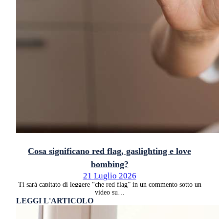
Cosa significano red flag, gaslighting e love
bombing?
21 Luglio 2026
Ti sarà capitato di leggere “che red flag” in un commento sotto un
video su…
LEGGI L'ARTICOLO