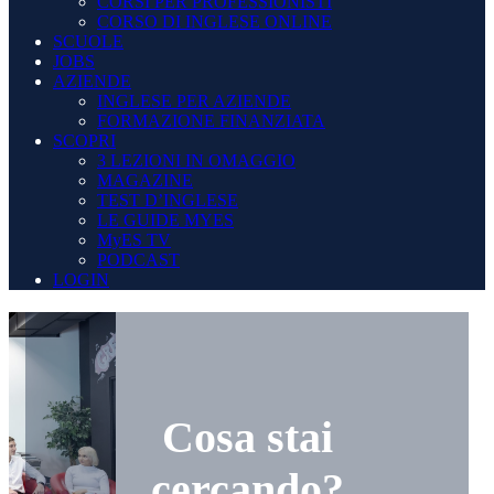
CORSI PER PROFESSIONISTI
CORSO DI INGLESE ONLINE
SCUOLE
JOBS
AZIENDE
INGLESE PER AZIENDE
FORMAZIONE FINANZIATA
SCOPRI
3 LEZIONI IN OMAGGIO
MAGAZINE
TEST D’INGLESE
LE GUIDE MYES
MyES TV
PODCAST
LOGIN
Cosa stai
cercando?