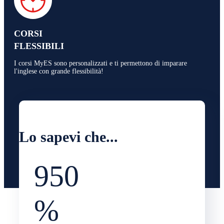
CORSI
FLESSIBILI
I corsi MyES sono personalizzati e ti permettono di imparare
l'inglese con grande flessibilità!
Lo sapevi che...
95
0
%