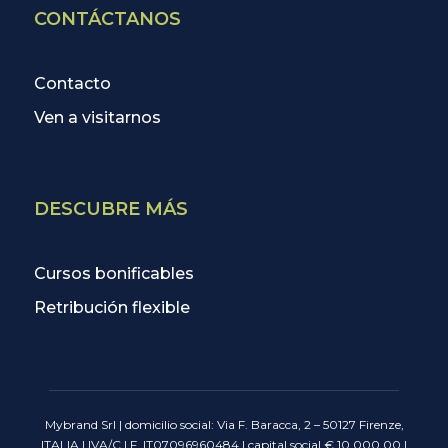
CONTÁCTANOS
Contacto
Ven a visitarnos
DESCUBRE MÁS
Cursos bonificables
Retribución flexible
Mybrand Srl | domicilio social: Via F. Baracca, 2 – 50127 Firenze,
ITALIA | IVA/C.I.F. IT07096960484 | capital social € 10.000,00 |