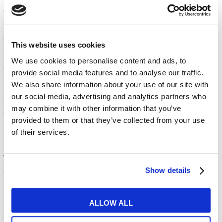
Aquí no usamos aulas clásicas. Preferimos
espacios abiertos, más parecidos a un salón
que a una clase, porque favorecen algo tan
This website uses cookies
básico como animarse a hablar. Las inglés
We use cookies to personalise content and ads, to
clases para adultos, igual que las clases de
provide social media features and to analyse our traffic.
inglés para personas mayores, giran alrededor
We also share information about your use of our site with
our social media, advertising and analytics partners who
de situaciones reales: viajes, gestiones del día a
may combine it with other information that you’ve
día, conversaciones que te encuentras fuera. Si
provided to them or that they’ve collected from your use
una explicación no termina de quedar clara,
of their services.
puedes volver a escucharla y repetir sesión. Y si
te apetece practicar más, tienes materiales
Show details
digitales que funcionan a cualquier hora.
Profesores que acompañan
ALLOW ALL