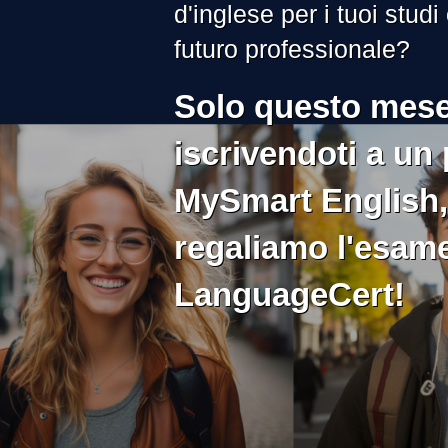
d'inglese per i tuoi studi 
futuro professionale?
Solo questo mese
iscrivendoti a un
MySmart English, 
regaliamo l'esam
LanguageCert!