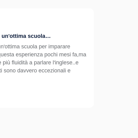
è un'ottima scuola…
Compete
n'ottima scuola per imparare
Assolut
o questa esperienza pochi mesi fa,ma
propost
più fluidità a parlare l'inglese..e
disponib
ti sono davvero eccezionali e
Silvia