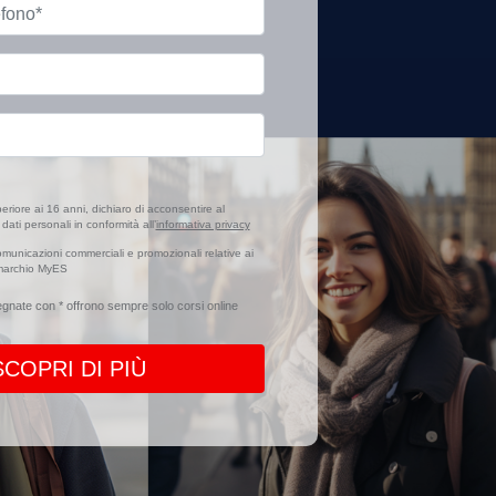
eriore ai 16 anni, dichiaro di acconsentire al
dati personali in conformità all’
informativa privacy
municazioni commerciali e promozionali relative ai
a marchio MyES
egnate con * offrono sempre solo corsi online