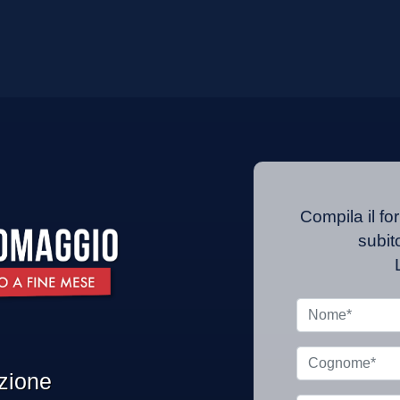
Compila il for
subit
azione