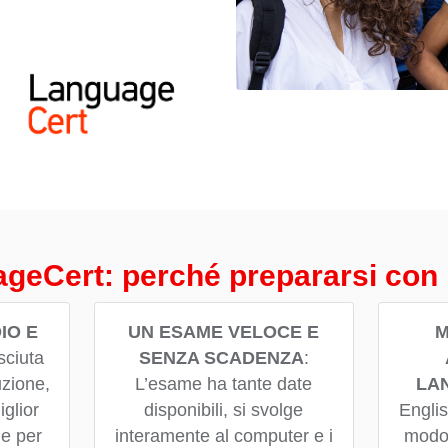
geCert: perché prepararsi co
IO E
UN ESAME VELOCE E
M
sciuta
SENZA SCADENZA
:
uzione,
L’esame ha tante date
LA
glior
disponibili, si svolge
Englis
 e per
interamente al computer e i
modo 