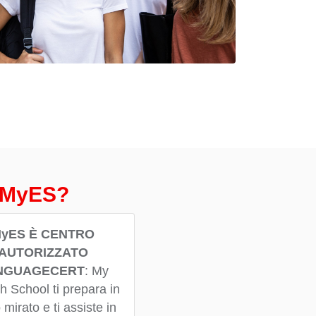
n MyES?
yES È CENTRO
AUTORIZZATO
NGUAGECERT
:
My
h School ti prepara in
mirato e ti assiste in