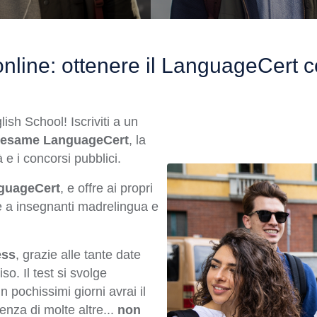
, online: ottenere il LanguageCert
lish School!
Iscriviti a un
 l'esame LanguageCert
, la
à e i concorsi pubblici.
nguageCert
, e offre ai propri
ie a insegnanti madrelingua e
ess
, grazie alle tante date
o. Il test si svolge
n pochissimi giorni avrai il
renza di molte altre...
non